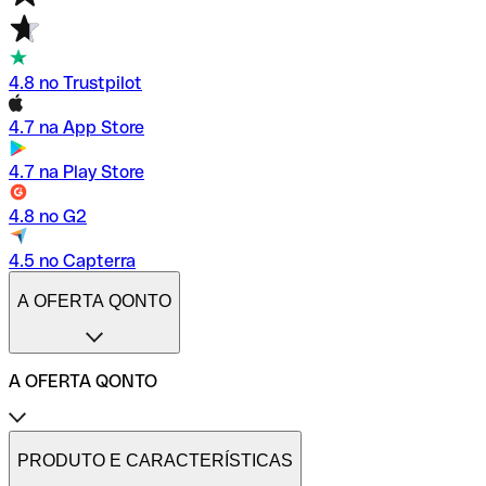
4.8 no Trustpilot
4.7 na App Store
4.7 na Play Store
4.8 no G2
4.5 no Capterra
A OFERTA QONTO
A OFERTA QONTO
Tarifas
Conta profissional online
PRODUTO E CARACTERÍSTICAS
Conta profissional freelance