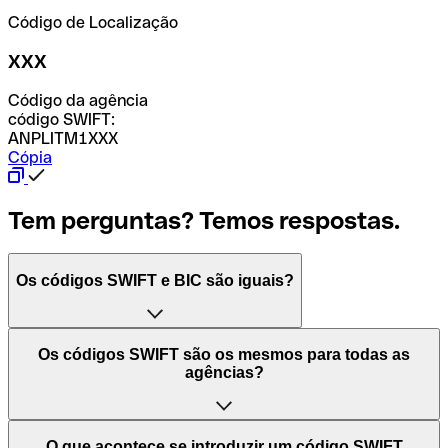
Código de Localização
XXX
Código da agência
código SWIFT:
ANPLITM1XXX
Cópia
Tem perguntas? Temos respostas.
Os códigos SWIFT e BIC são iguais?
O acrónimo SWIFT significa "Society for Worldwide
Os códigos SWIFT são os mesmos para todas as
Interbank Financial Telecommunication (Sociedade para
agências?
as Telecomunicações Financeiras Interbancárias
Mundiais)". Trata-se de uma rede mundial onde se
processam pagamentos entre países. Por outro lado, BIC
Depende dos bancos. Nalguns casos, alguns usam o
O que acontece se introduzir um código SWIFT