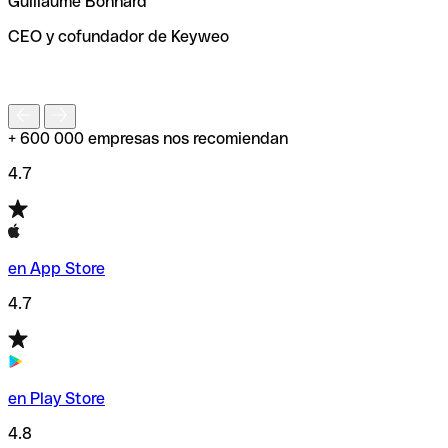
Guillaume Bonnard
de enviar tu transferencia.
CEO y cofundador de Keyweo
S
+ 600 000 empresas nos recomiendan
4.7
en App Store
4.7
en Play Store
4.8