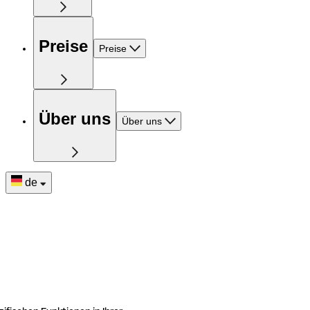
Preise
Preise
Über uns
Über uns
de