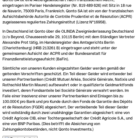
eingetragen im Pariser Handelsregister (Nr. 819 489 626) mit Sitz in 18 rue
de Navarin, 75009 Paris, Frankreich. Qonto SA ist ein von der französischen
Aufsichtsbehörde Autorité de Contrôle Prudentiel et de Résolution (ACPR)
zugelassenes reguliertes Zahlungsinstitut (Lizenz N°16958).
In Deutschland ist Qonto über die OLINDA Zweigniederlassung Deutschland
(c/o Beyond, Chausseestraße 29, 10115 Berlin) mit dem Ständigen Vertreter
Alexandre Prot tätig, im Handelsregister des Amtsgerichts Berlin
(Charlottenburg) (HRB 213261 B) eingetragen und steht unter der
gemeinsamen Aufsicht der ACPR und der Bundesanstalt für
Finanzdienstleistungsaufsicht (BaFin).
Sämtliche von unseren Kunden eingezahlten Gelder werden gemäß der
geltenden Vorschriften geschützt. Ein Teil dieser Gelder wird entweder bei
unseren Partnerbanken (Crédit Mutuel Arkéa, Société Générale, Natixis und
Rothschild Martin Maurel) aufbewahrt oder in qualifizierte Geldmarktfonds
investiert, deren Fondsanteile bei Société Générale verwahrt werden. Im
Falle einer Insolvenz einer unserer Partnerbanken sind Einlagen bis zu
100.000 € pro Bank und pro Kunde durch den Fonds de Garantie des Dépôts
et de Résolution (FGDR) abgesichert. Der verbleibende Teil dieser Gelder
wird vollständig durch zwei unabhängige Garantien abgesichert: eine von
Crédit Agricole CIB, einer Tochtergesellschaft der Crédit Agricole S.A., und
eine von BNP Paribas. (Dies betrifft die Absicherung von
Zahlungskontobeständen, nicht Qonto Investments.)