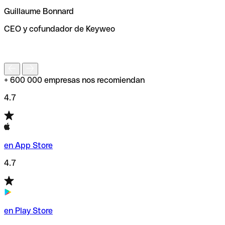
ayudará a encontrar o comprobar el código SWIFT antes
Guillaume Bonnard
de enviar tu transferencia.
CEO y cofundador de Keyweo
S
+ 600 000 empresas nos recomiendan
4.7
en App Store
4.7
en Play Store