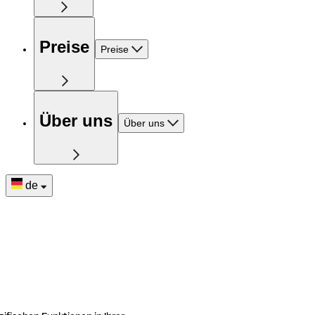
Preise
Preise
Über uns
Über uns
de