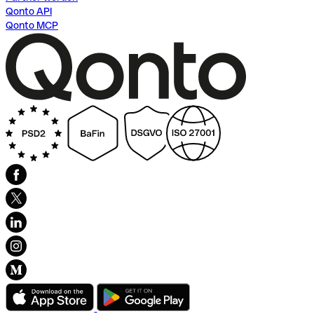
Qonto API
Qonto MCP