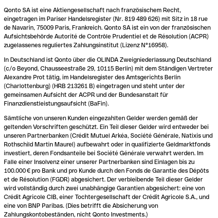
Qonto SA ist eine Aktiengesellschaft nach französischem Recht,
eingetragen im Pariser Handelsregister (Nr. 819 489 626) mit Sitz in 18 rue
de Navarin, 75009 Paris, Frankreich. Qonto SA ist ein von der französischen
Aufsichtsbehörde Autorité de Contrôle Prudentiel et de Résolution (ACPR)
zugelassenes reguliertes Zahlungsinstitut (Lizenz N°16958).
In Deutschland ist Qonto über die OLINDA Zweigniederlassung Deutschland
(c/o Beyond, Chausseestraße 29, 10115 Berlin) mit dem Ständigen Vertreter
Alexandre Prot tätig, im Handelsregister des Amtsgerichts Berlin
(Charlottenburg) (HRB 213261 B) eingetragen und steht unter der
gemeinsamen Aufsicht der ACPR und der Bundesanstalt für
Finanzdienstleistungsaufsicht (BaFin).
Sämtliche von unseren Kunden eingezahlten Gelder werden gemäß der
geltenden Vorschriften geschützt. Ein Teil dieser Gelder wird entweder bei
unseren Partnerbanken (Crédit Mutuel Arkéa, Société Générale, Natixis und
Rothschild Martin Maurel) aufbewahrt oder in qualifizierte Geldmarktfonds
investiert, deren Fondsanteile bei Société Générale verwahrt werden. Im
Falle einer Insolvenz einer unserer Partnerbanken sind Einlagen bis zu
100.000 € pro Bank und pro Kunde durch den Fonds de Garantie des Dépôts
et de Résolution (FGDR) abgesichert. Der verbleibende Teil dieser Gelder
wird vollständig durch zwei unabhängige Garantien abgesichert: eine von
Crédit Agricole CIB, einer Tochtergesellschaft der Crédit Agricole S.A., und
eine von BNP Paribas. (Dies betrifft die Absicherung von
Zahlungskontobeständen, nicht Qonto Investments.)