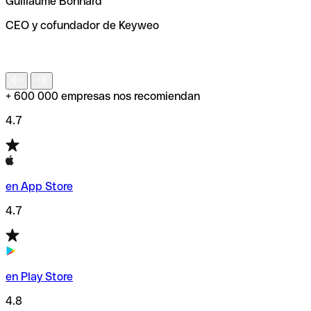
Guillaume Bonnard
de enviar tu transferencia.
CEO y cofundador de Keyweo
S
+ 600 000 empresas nos recomiendan
4.7
en App Store
4.7
en Play Store
4.8