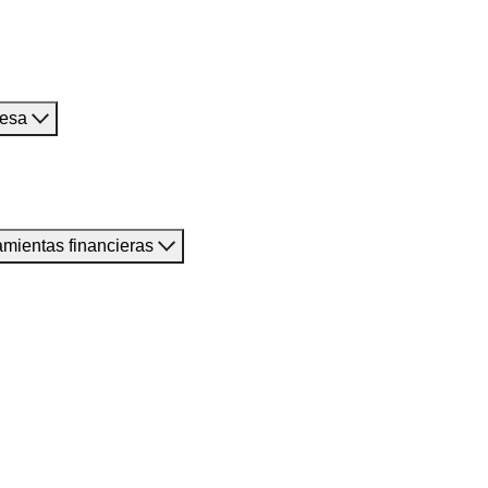
resa
amientas financieras