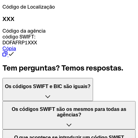
Código de Localização
XXX
Código da agência
código SWIFT:
DOFAFRP1XXX
Cópia
Tem perguntas? Temos respostas.
Os códigos SWIFT e BIC são iguais?
O acrónimo SWIFT significa "Society for Worldwide
Os códigos SWIFT são os mesmos para todas as
Interbank Financial Telecommunication (Sociedade para
agências?
as Telecomunicações Financeiras Interbancárias
Mundiais)". Trata-se de uma rede mundial onde se
processam pagamentos entre países. Por outro lado, BIC
Depende dos bancos. Nalguns casos, alguns usam o
O que acontece se introduzir um código SWIFT