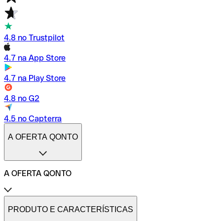
4.8 no Trustpilot
4.7 na App Store
4.7 na Play Store
4.8 no G2
4.5 no Capterra
A OFERTA QONTO
A OFERTA QONTO
Tarifas
Conta profissional online
PRODUTO E CARACTERÍSTICAS
Conta profissional freelance