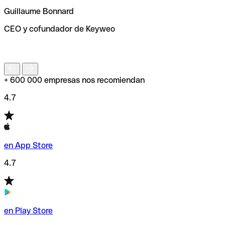
ayudará a encontrar o comprobar el código SWIFT antes
Guillaume Bonnard
de enviar tu transferencia.
CEO y cofundador de Keyweo
S
+ 600 000 empresas nos recomiendan
4.7
en App Store
4.7
en Play Store