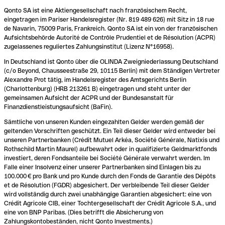
Qonto SA ist eine Aktiengesellschaft nach französischem Recht,
eingetragen im Pariser Handelsregister (Nr. 819 489 626) mit Sitz in 18 rue
de Navarin, 75009 Paris, Frankreich. Qonto SA ist ein von der französischen
Aufsichtsbehörde Autorité de Contrôle Prudentiel et de Résolution (ACPR)
zugelassenes reguliertes Zahlungsinstitut (Lizenz N°16958).
In Deutschland ist Qonto über die OLINDA Zweigniederlassung Deutschland
(c/o Beyond, Chausseestraße 29, 10115 Berlin) mit dem Ständigen Vertreter
Alexandre Prot tätig, im Handelsregister des Amtsgerichts Berlin
(Charlottenburg) (HRB 213261 B) eingetragen und steht unter der
gemeinsamen Aufsicht der ACPR und der Bundesanstalt für
Finanzdienstleistungsaufsicht (BaFin).
Sämtliche von unseren Kunden eingezahlten Gelder werden gemäß der
geltenden Vorschriften geschützt. Ein Teil dieser Gelder wird entweder bei
unseren Partnerbanken (Crédit Mutuel Arkéa, Société Générale, Natixis und
Rothschild Martin Maurel) aufbewahrt oder in qualifizierte Geldmarktfonds
investiert, deren Fondsanteile bei Société Générale verwahrt werden. Im
Falle einer Insolvenz einer unserer Partnerbanken sind Einlagen bis zu
100.000 € pro Bank und pro Kunde durch den Fonds de Garantie des Dépôts
et de Résolution (FGDR) abgesichert. Der verbleibende Teil dieser Gelder
wird vollständig durch zwei unabhängige Garantien abgesichert: eine von
Crédit Agricole CIB, einer Tochtergesellschaft der Crédit Agricole S.A., und
eine von BNP Paribas. (Dies betrifft die Absicherung von
Zahlungskontobeständen, nicht Qonto Investments.)