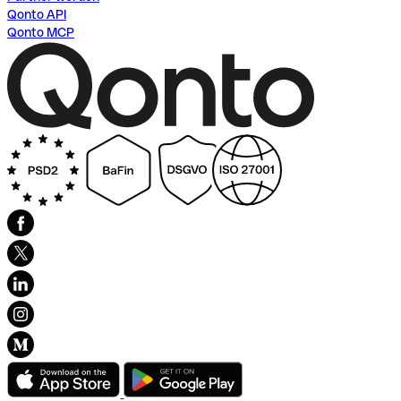
Qonto API
Qonto MCP