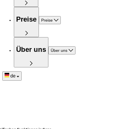
Preise
Preise
Über uns
Über uns
de