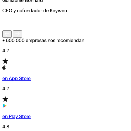
Guillaume Bonnard
de enviar tu transferencia.
CEO y cofundador de Keyweo
S
+ 600 000 empresas nos recomiendan
4.7
en App Store
4.7
en Play Store
4.8