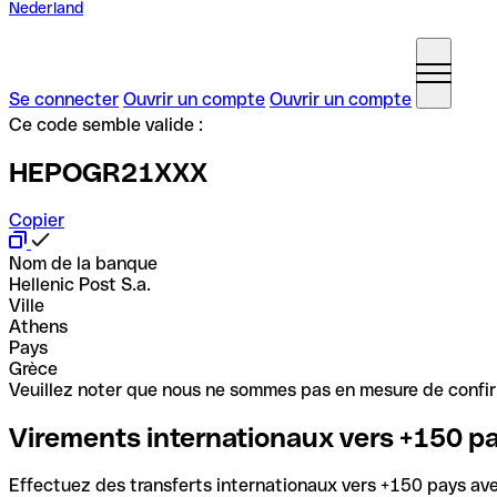
Nederland
Se connecter
Ouvrir un compte
Ouvrir un compte
Ce code semble valide :
HEPOGR21XXX
Copier
Nom de la banque
Hellenic Post S.a.
Ville
Athens
Pays
Grèce
Veuillez noter que nous ne sommes pas en mesure de confirme
Virements internationaux vers +150 p
Effectuez des transferts internationaux vers +150 pays avec 