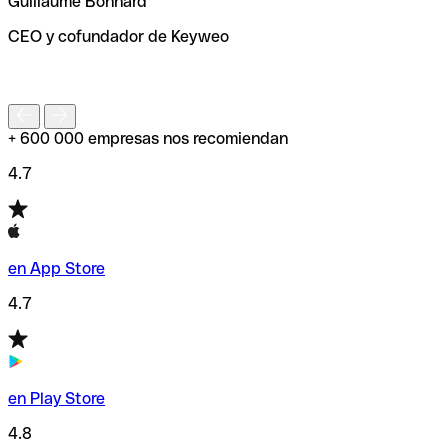
Guillaume Bonnard
de enviar tu transferencia.
CEO y cofundador de Keyweo
S
+ 600 000 empresas nos recomiendan
4.7
en App Store
4.7
en Play Store
4.8