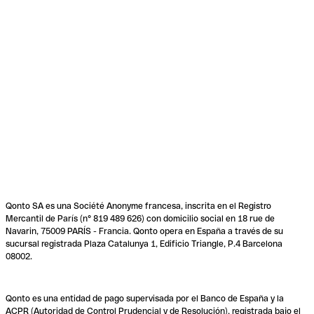
Qonto SA es una Société Anonyme francesa, inscrita en el Registro
Mercantil de París (n° 819 489 626) con domicilio social en 18 rue de
Navarin, 75009 PARÍS - Francia. Qonto opera en España a través de su
sucursal registrada Plaza Catalunya 1, Edificio Triangle, P.4 Barcelona
08002.
Qonto es una entidad de pago supervisada por el Banco de España y la
ACPR (Autoridad de Control Prudencial y de Resolución), registrada bajo el