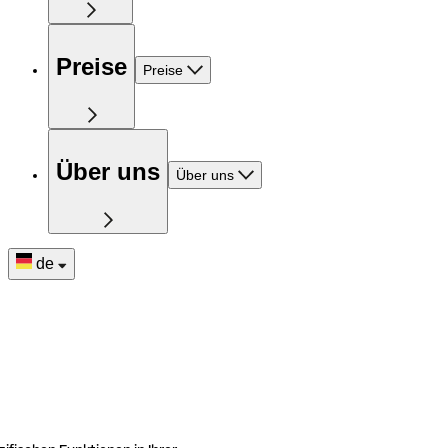
Preise
Preise
Über uns
Über uns
de