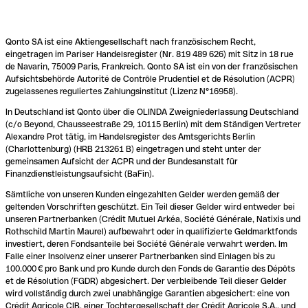
Qonto SA ist eine Aktiengesellschaft nach französischem Recht,
eingetragen im Pariser Handelsregister (Nr. 819 489 626) mit Sitz in 18 rue
de Navarin, 75009 Paris, Frankreich. Qonto SA ist ein von der französischen
Aufsichtsbehörde Autorité de Contrôle Prudentiel et de Résolution (ACPR)
zugelassenes reguliertes Zahlungsinstitut (Lizenz N°16958).
In Deutschland ist Qonto über die OLINDA Zweigniederlassung Deutschland
(c/o Beyond, Chausseestraße 29, 10115 Berlin) mit dem Ständigen Vertreter
Alexandre Prot tätig, im Handelsregister des Amtsgerichts Berlin
(Charlottenburg) (HRB 213261 B) eingetragen und steht unter der
gemeinsamen Aufsicht der ACPR und der Bundesanstalt für
Finanzdienstleistungsaufsicht (BaFin).
Sämtliche von unseren Kunden eingezahlten Gelder werden gemäß der
geltenden Vorschriften geschützt. Ein Teil dieser Gelder wird entweder bei
unseren Partnerbanken (Crédit Mutuel Arkéa, Société Générale, Natixis und
Rothschild Martin Maurel) aufbewahrt oder in qualifizierte Geldmarktfonds
investiert, deren Fondsanteile bei Société Générale verwahrt werden. Im
Falle einer Insolvenz einer unserer Partnerbanken sind Einlagen bis zu
100.000 € pro Bank und pro Kunde durch den Fonds de Garantie des Dépôts
et de Résolution (FGDR) abgesichert. Der verbleibende Teil dieser Gelder
wird vollständig durch zwei unabhängige Garantien abgesichert: eine von
Crédit Agricole CIB, einer Tochtergesellschaft der Crédit Agricole S.A., und