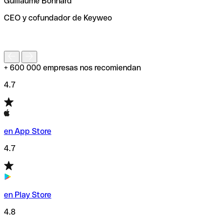
Guillaume Bonnard
de enviar tu transferencia.
CEO y cofundador de Keyweo
S
+ 600 000 empresas nos recomiendan
4.7
en App Store
4.7
en Play Store
4.8