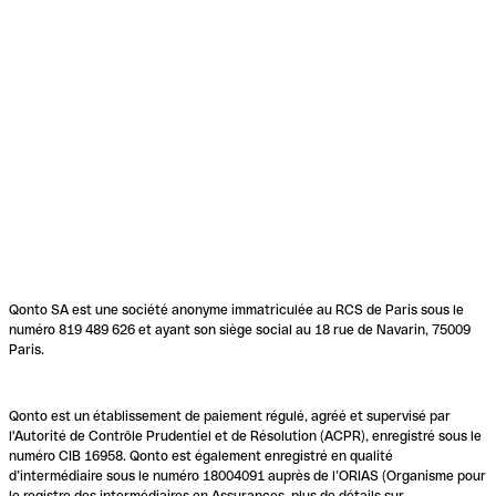
Qonto SA est une société anonyme immatriculée au RCS de Paris sous le
numéro 819 489 626 et ayant son siège social au 18 rue de Navarin, 75009
Paris.
Qonto est un établissement de paiement régulé, agréé et supervisé par
l'Autorité de Contrôle Prudentiel et de Résolution (ACPR), enregistré sous le
numéro CIB 16958. Qonto est également enregistré en qualité
d’intermédiaire sous le numéro 18004091 auprès de l’ORIAS (Organisme pour
le registre des intermédiaires en Assurances, plus de détails sur