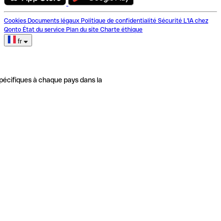
Cookies
Documents légaux
Politique de confidentialité
Sécurité
L'IA chez
Qonto
État du service
Plan du site
Charte éthique
fr
pécifiques à chaque pays dans la