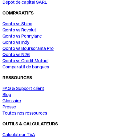
Dépôt de capital SARL
COMPARATIFS
Qonto vs Shine
Qonto vs Revolut
Qonto vs Pennylane
Qonto vs Indy
Qonto vs Boursorama Pro
Qonto vs N26
Qonto vs Crédit Mutuel
Comparatif de banques
RESSOURCES
FAQ & Support client
Blog
Glossaire
Presse
Toutes nos ressources
OUTILS & CALCULATEURS
Calculateur TVA