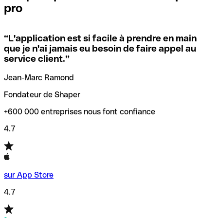
pro
locales.
Pour éviter ces erreurs, Qonto a créé un outil de
vérification/recherche de codes SWIFT. Ainsi, vous pouvez
“
L'application est si facile à prendre en main
Si vous n'êtes pas sûr du code SWIFT que vous devriez
trouver et vérifier vos codes SWIFT avant de réaliser vos
que je n'ai jamais eu besoin de faire appel au
utiliser, nous avons développé un outil de recherche de
transferts d’argent.
service client.
”
codes SWIFT par nom de banque.
Jean-Marc Ramond
Fondateur de Shaper
+600 000 entreprises nous font confiance
4.7
sur App Store
4.7