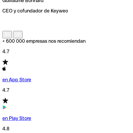
Guillaume Bonnard
de enviar tu transferencia.
CEO y cofundador de Keyweo
S
+ 600 000 empresas nos recomiendan
4.7
en App Store
4.7
en Play Store
4.8