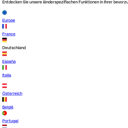
Entdecken Sie unsere länderspezifischen Funktionen in Ihrer bevor
Europe
France
Deutschland
España
Italia
Österreich
België
Portugal