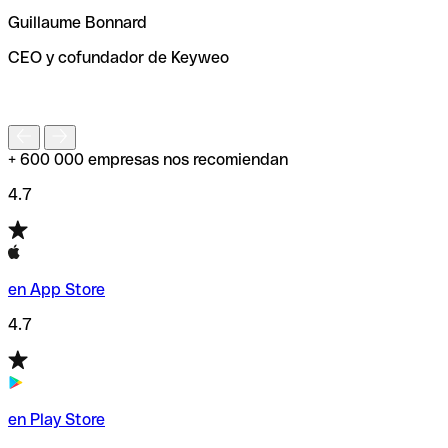
ayudará a encontrar o comprobar el código SWIFT antes
Guillaume Bonnard
de enviar tu transferencia.
CEO y cofundador de Keyweo
S
+ 600 000 empresas nos recomiendan
4.7
en App Store
4.7
en Play Store