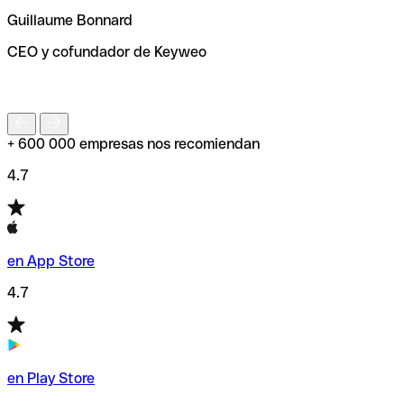
ayudará a encontrar o comprobar el código SWIFT antes
Guillaume Bonnard
de enviar tu transferencia.
CEO y cofundador de Keyweo
S
+ 600 000 empresas nos recomiendan
4.7
en App Store
4.7
en Play Store