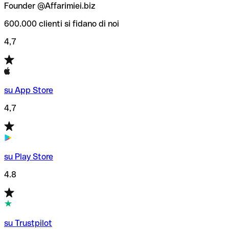
Founder @Affarimiei.biz
600.000 clienti si fidano di noi
4,7
su App Store
4,7
su Play Store
4.8
su Trustpilot