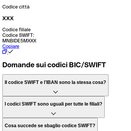
Codice città
XXX
Codice filiale
Codice SWIFT:
MNBIDE5MXXX
Copiare
Domande sui codici BIC/SWIFT
Il codice SWIFT e l’IBAN sono la stessa cosa?
L'acronimo SWIFT sta per “Society for Worldwide
I codici SWIFT sono uguali per tutte le filiali?
Interbank Financial Telecommunication”, una rete globale
per l’elaborazione dei pagamenti tra diversi Paesi.
Dipende dalle banche. In alcuni casi le banche utilizzano
Cosa succede se sbaglio codice SWIFT?
lo stesso codice SWIFT per filiali diverse. In altri casi, le