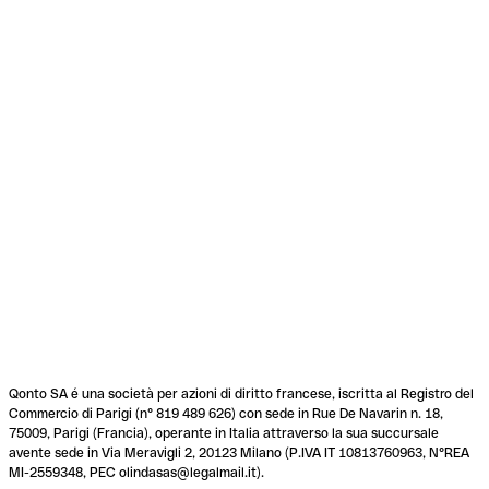
Qonto SA é una società per azioni di diritto francese, iscritta al Registro del
Commercio di Parigi (n° 819 489 626) con sede in Rue De Navarin n. 18,
75009, Parigi (Francia), operante in Italia attraverso la sua succursale
avente sede in Via Meravigli 2, 20123 Milano (P.IVA IT 10813760963, N°REA
MI-2559348, PEC olindasas@legalmail.it).