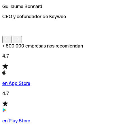
ayudará a encontrar o comprobar el código SWIFT antes
Guillaume Bonnard
de enviar tu transferencia.
CEO y cofundador de Keyweo
S
+ 600 000 empresas nos recomiendan
4.7
en App Store
4.7
en Play Store