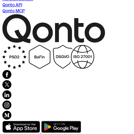
Qonto API
Qonto MCP