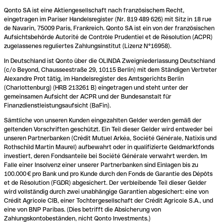
Qonto SA ist eine Aktiengesellschaft nach französischem Recht,
eingetragen im Pariser Handelsregister (Nr. 819 489 626) mit Sitz in 18 rue
de Navarin, 75009 Paris, Frankreich. Qonto SA ist ein von der französischen
Aufsichtsbehörde Autorité de Contrôle Prudentiel et de Résolution (ACPR)
zugelassenes reguliertes Zahlungsinstitut (Lizenz N°16958).
In Deutschland ist Qonto über die OLINDA Zweigniederlassung Deutschland
(c/o Beyond, Chausseestraße 29, 10115 Berlin) mit dem Ständigen Vertreter
Alexandre Prot tätig, im Handelsregister des Amtsgerichts Berlin
(Charlottenburg) (HRB 213261 B) eingetragen und steht unter der
gemeinsamen Aufsicht der ACPR und der Bundesanstalt für
Finanzdienstleistungsaufsicht (BaFin).
Sämtliche von unseren Kunden eingezahlten Gelder werden gemäß der
geltenden Vorschriften geschützt. Ein Teil dieser Gelder wird entweder bei
unseren Partnerbanken (Crédit Mutuel Arkéa, Société Générale, Natixis und
Rothschild Martin Maurel) aufbewahrt oder in qualifizierte Geldmarktfonds
investiert, deren Fondsanteile bei Société Générale verwahrt werden. Im
Falle einer Insolvenz einer unserer Partnerbanken sind Einlagen bis zu
100.000 € pro Bank und pro Kunde durch den Fonds de Garantie des Dépôts
et de Résolution (FGDR) abgesichert. Der verbleibende Teil dieser Gelder
wird vollständig durch zwei unabhängige Garantien abgesichert: eine von
Crédit Agricole CIB, einer Tochtergesellschaft der Crédit Agricole S.A., und
eine von BNP Paribas. (Dies betrifft die Absicherung von
Zahlungskontobeständen, nicht Qonto Investments.)