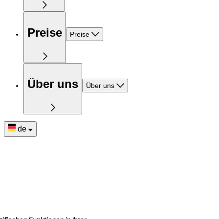
Preise
Preise
Über uns
Über uns
de