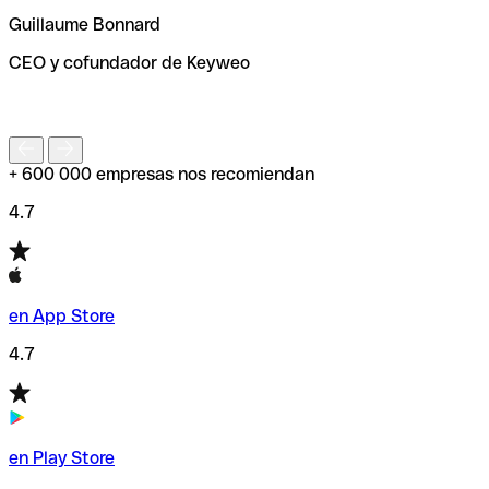
ayudará a encontrar o comprobar el código SWIFT antes
Guillaume Bonnard
de enviar tu transferencia.
CEO y cofundador de Keyweo
S
+ 600 000 empresas nos recomiendan
4.7
en App Store
4.7
en Play Store