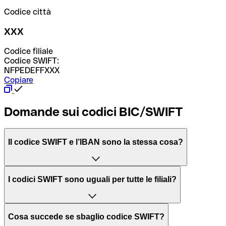
Codice città
XXX
Codice filiale
Codice SWIFT:
NFPEDEFFXXX
Copiare
Domande sui codici BIC/SWIFT
Il codice SWIFT e l’IBAN sono la stessa cosa?
L'acronimo SWIFT sta per “Society for Worldwide
I codici SWIFT sono uguali per tutte le filiali?
Interbank Financial Telecommunication”, una rete globale
per l’elaborazione dei pagamenti tra diversi Paesi.
Dipende dalle banche. In alcuni casi le banche utilizzano
Cosa succede se sbaglio codice SWIFT?
lo stesso codice SWIFT per filiali diverse. In altri casi, le