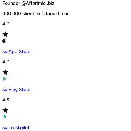
Founder @Affarimiei.biz
600.000 clienti si fidano di noi
4,7
su App Store
4,7
su Play Store
4.8
su Trustpilot