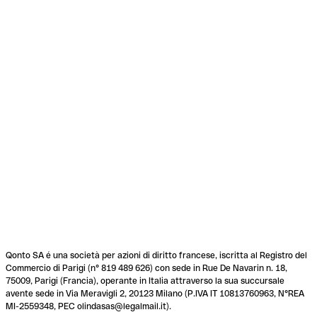
Qonto SA é una società per azioni di diritto francese, iscritta al Registro del
Commercio di Parigi (n° 819 489 626) con sede in Rue De Navarin n. 18,
75009, Parigi (Francia), operante in Italia attraverso la sua succursale
avente sede in Via Meravigli 2, 20123 Milano (P.IVA IT 10813760963, N°REA
MI-2559348, PEC olindasas@legalmail.it).