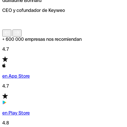
Guillaume Bonnard
de enviar tu transferencia.
CEO y cofundador de Keyweo
S
+ 600 000 empresas nos recomiendan
4.7
en App Store
4.7
en Play Store
4.8