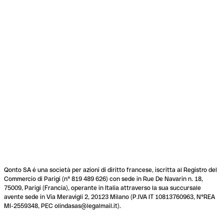
Qonto SA é una società per azioni di diritto francese, iscritta al Registro del
Commercio di Parigi (n° 819 489 626) con sede in Rue De Navarin n. 18,
75009, Parigi (Francia), operante in Italia attraverso la sua succursale
avente sede in Via Meravigli 2, 20123 Milano (P.IVA IT 10813760963, N°REA
MI-2559348, PEC olindasas@legalmail.it).