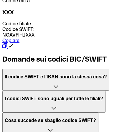
Codice città
XXX
Codice filiale
Codice SWIFT:
NOAVFIH1XXX
Copiare
Domande sui codici BIC/SWIFT
Il codice SWIFT e l’IBAN sono la stessa cosa?
L'acronimo SWIFT sta per “Society for Worldwide
I codici SWIFT sono uguali per tutte le filiali?
Interbank Financial Telecommunication”, una rete globale
per l’elaborazione dei pagamenti tra diversi Paesi.
Dipende dalle banche. In alcuni casi le banche utilizzano
Cosa succede se sbaglio codice SWIFT?
lo stesso codice SWIFT per filiali diverse. In altri casi, le
Il BIC, invece, sta per “Bank Identifier Code” ed è una
banche preferiscono avere un codice SWIFT dedicato per