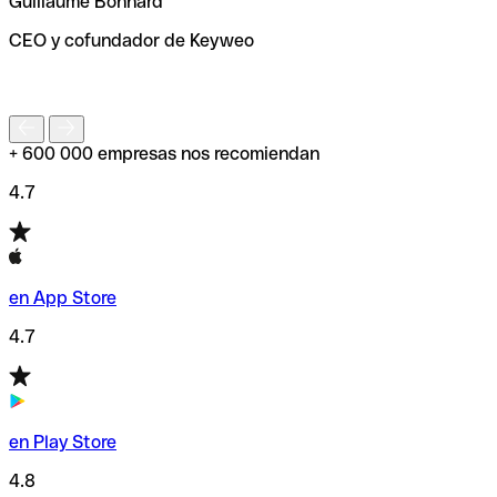
Guillaume Bonnard
de enviar tu transferencia.
CEO y cofundador de Keyweo
S
+ 600 000 empresas nos recomiendan
4.7
en App Store
4.7
en Play Store
4.8