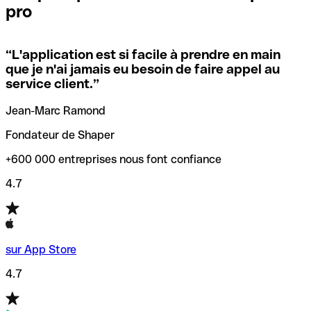
pro
locales.
Pour éviter ces erreurs, Qonto a créé un outil de
vérification/recherche de codes SWIFT. Ainsi, vous pouvez
“
L'application est si facile à prendre en main
Si vous n'êtes pas sûr du code SWIFT que vous devriez
trouver et vérifier vos codes SWIFT avant de réaliser vos
que je n'ai jamais eu besoin de faire appel au
utiliser, nous avons développé un outil de recherche de
transferts d’argent.
service client.
”
codes SWIFT par nom de banque.
Jean-Marc Ramond
Fondateur de Shaper
+600 000 entreprises nous font confiance
4.7
sur App Store
4.7