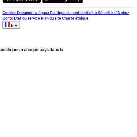
Cookies
Documents légaux
Politique de confidentialité
Sécurité
L'IA chez
Qonto
État du service
Plan du site
Charte éthique
fr
pécifiques à chaque pays dans la