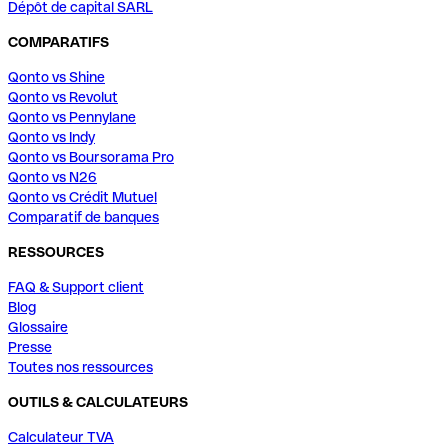
Dépôt de capital SARL
COMPARATIFS
Qonto vs Shine
Qonto vs Revolut
Qonto vs Pennylane
Qonto vs Indy
Qonto vs Boursorama Pro
Qonto vs N26
Qonto vs Crédit Mutuel
Comparatif de banques
RESSOURCES
FAQ & Support client
Blog
Glossaire
Presse
Toutes nos ressources
OUTILS & CALCULATEURS
Calculateur TVA