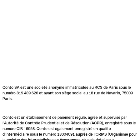
Qonto SA est une société anonyme immatriculée au RCS de Paris sous le
numéro 819 489 626 et ayant son siège social au 18 rue de Navarin, 75009
Paris.
Qonto est un établissement de paiement régulé, agréé et supervisé par
l'Autorité de Contrôle Prudentiel et de Résolution (ACPR), enregistré sous le
numéro CIB 16958. Qonto est également enregistré en qualité
d’intermédiaire sous le numéro 18004091 auprès de l’ORIAS (Organisme pour
le registre des intermédiaires en Assurances, plus de détails sur