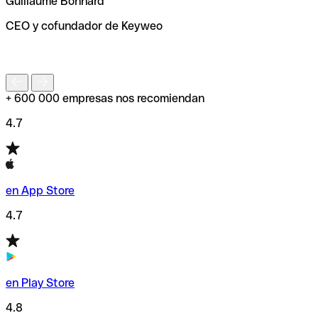
Guillaume Bonnard
de enviar tu transferencia.
CEO y cofundador de Keyweo
S
+ 600 000 empresas nos recomiendan
4.7
en App Store
4.7
en Play Store
4.8