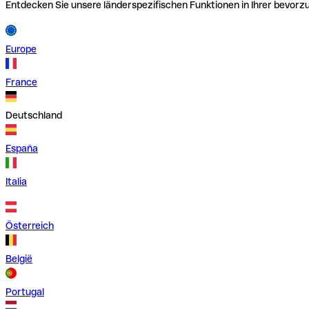
Entdecken Sie unsere länderspezifischen Funktionen in Ihrer bevor
Europe
France
Deutschland
España
Italia
Österreich
België
Portugal