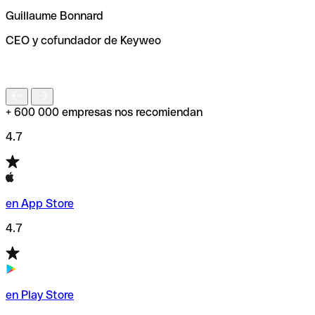
ayudará a encontrar o comprobar el código SWIFT antes
Guillaume Bonnard
de enviar tu transferencia.
CEO y cofundador de Keyweo
S
+ 600 000 empresas nos recomiendan
4.7
en App Store
4.7
en Play Store