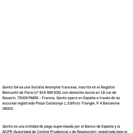
Qonto SA es una Société Anonyme francesa, inscrita en el Registro
Mercantil de París (n° 819 489 626) con domicilio social en 18 rue de
Navarin, 75009 PARÍS - Francia. Qonto opera en España a través de su
sucursal registrada Plaza Catalunya 1, Edificio Triangle, P.4 Barcelona
08002.
Qonto es una entidad de pago supervisada por el Banco de España y la
ACPR (Autoridad de Control Prudencial y de Resolución), registrada bajo el