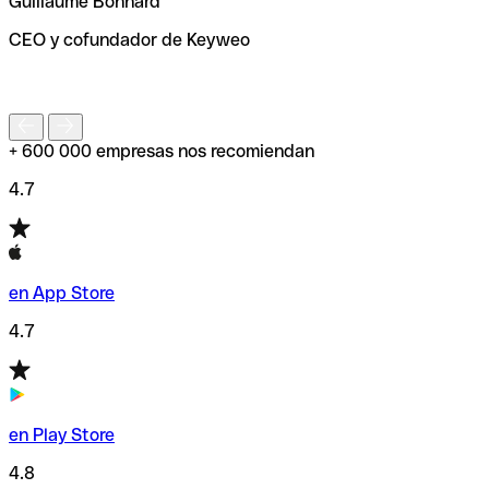
Guillaume Bonnard
de enviar tu transferencia.
CEO y cofundador de Keyweo
S
+ 600 000 empresas nos recomiendan
4.7
en App Store
4.7
en Play Store
4.8