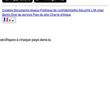
Cookies
Documents légaux
Politique de confidentialité
Sécurité
L'IA chez
Qonto
État du service
Plan du site
Charte éthique
fr
pécifiques à chaque pays dans la