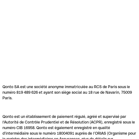
Qonto SA est une société anonyme immatriculée au RCS de Paris sous le
numéro 819 489 626 et ayant son siège social au 18 rue de Navarin, 75009
Paris.
Qonto est un établissement de paiement régulé, agréé et supervisé par
l'Autorité de Contrôle Prudentiel et de Résolution (ACPR), enregistré sous le
numéro CIB 16958. Qonto est également enregistré en qualité
d’intermédiaire sous le numéro 18004091 auprès de l’ORIAS (Organisme pour
le registre des intermédiaires en Assurances, plus de détails sur