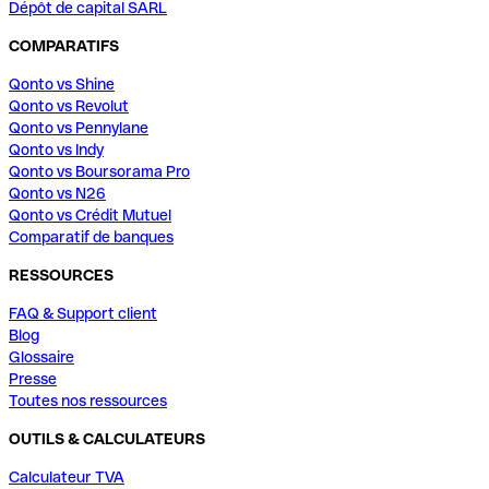
Dépôt de capital SARL
COMPARATIFS
Qonto vs Shine
Qonto vs Revolut
Qonto vs Pennylane
Qonto vs Indy
Qonto vs Boursorama Pro
Qonto vs N26
Qonto vs Crédit Mutuel
Comparatif de banques
RESSOURCES
FAQ & Support client
Blog
Glossaire
Presse
Toutes nos ressources
OUTILS & CALCULATEURS
Calculateur TVA