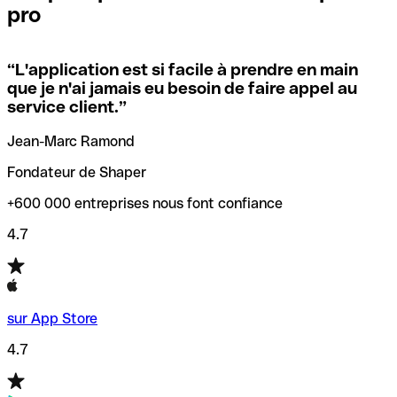
pro
locales.
Pour éviter ces erreurs, Qonto a créé un outil de
vérification/recherche de codes SWIFT. Ainsi, vous pouvez
“
L'application est si facile à prendre en main
Si vous n'êtes pas sûr du code SWIFT que vous devriez
trouver et vérifier vos codes SWIFT avant de réaliser vos
que je n'ai jamais eu besoin de faire appel au
utiliser, nous avons développé un outil de recherche de
transferts d’argent.
service client.
”
codes SWIFT par nom de banque.
Jean-Marc Ramond
Fondateur de Shaper
+600 000 entreprises nous font confiance
4.7
sur App Store
4.7