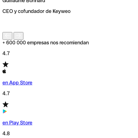
Guillaume Bonnard
de enviar tu transferencia.
CEO y cofundador de Keyweo
S
+ 600 000 empresas nos recomiendan
4.7
en App Store
4.7
en Play Store
4.8