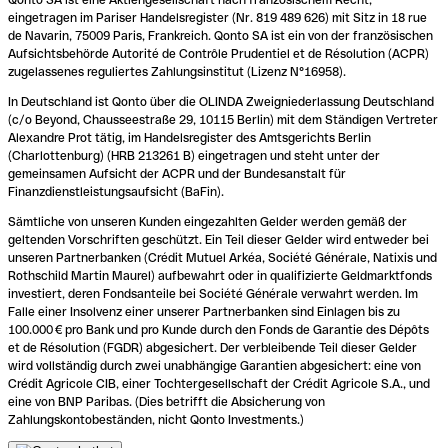
eingetragen im Pariser Handelsregister (Nr. 819 489 626) mit Sitz in 18 rue
de Navarin, 75009 Paris, Frankreich. Qonto SA ist ein von der französischen
Aufsichtsbehörde Autorité de Contrôle Prudentiel et de Résolution (ACPR)
zugelassenes reguliertes Zahlungsinstitut (Lizenz N°16958).
In Deutschland ist Qonto über die OLINDA Zweigniederlassung Deutschland
(c/o Beyond, Chausseestraße 29, 10115 Berlin) mit dem Ständigen Vertreter
Alexandre Prot tätig, im Handelsregister des Amtsgerichts Berlin
(Charlottenburg) (HRB 213261 B) eingetragen und steht unter der
gemeinsamen Aufsicht der ACPR und der Bundesanstalt für
Finanzdienstleistungsaufsicht (BaFin).
Sämtliche von unseren Kunden eingezahlten Gelder werden gemäß der
geltenden Vorschriften geschützt. Ein Teil dieser Gelder wird entweder bei
unseren Partnerbanken (Crédit Mutuel Arkéa, Société Générale, Natixis und
Rothschild Martin Maurel) aufbewahrt oder in qualifizierte Geldmarktfonds
investiert, deren Fondsanteile bei Société Générale verwahrt werden. Im
Falle einer Insolvenz einer unserer Partnerbanken sind Einlagen bis zu
100.000 € pro Bank und pro Kunde durch den Fonds de Garantie des Dépôts
et de Résolution (FGDR) abgesichert. Der verbleibende Teil dieser Gelder
wird vollständig durch zwei unabhängige Garantien abgesichert: eine von
Crédit Agricole CIB, einer Tochtergesellschaft der Crédit Agricole S.A., und
eine von BNP Paribas. (Dies betrifft die Absicherung von
Zahlungskontobeständen, nicht Qonto Investments.)