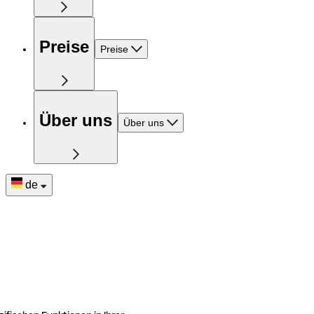
Preise
Preise
Über uns
Über uns
de