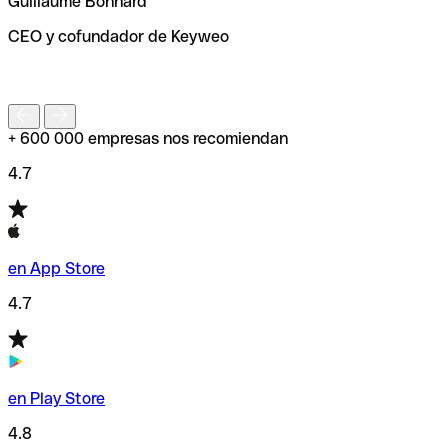
Guillaume Bonnard
de enviar tu transferencia.
CEO y cofundador de Keyweo
S
+ 600 000 empresas nos recomiendan
4.7
en App Store
4.7
en Play Store
4.8