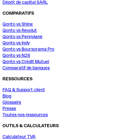
Dépôt de capital SARL
COMPARATIFS
Qonto vs Shine
Qonto vs Revolut
Qonto vs Pennylane
Qonto vs Indy
Qonto vs Boursorama Pro
Qonto vs N26
Qonto vs Crédit Mutuel
Comparatif de banques
RESSOURCES
FAQ & Support client
Blog
Glossaire
Presse
Toutes nos ressources
OUTILS & CALCULATEURS
Calculateur TVA