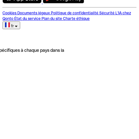
Cookies
Documents légaux
Politique de confidentialité
Sécurité
L'IA chez
Qonto
État du service
Plan du site
Charte éthique
fr
pécifiques à chaque pays dans la