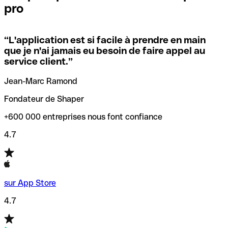
pro
locales.
Pour éviter ces erreurs, Qonto a créé un outil de
vérification/recherche de codes SWIFT. Ainsi, vous pouvez
“
L'application est si facile à prendre en main
Si vous n'êtes pas sûr du code SWIFT que vous devriez
trouver et vérifier vos codes SWIFT avant de réaliser vos
que je n'ai jamais eu besoin de faire appel au
utiliser, nous avons développé un outil de recherche de
transferts d’argent.
service client.
”
codes SWIFT par nom de banque.
Jean-Marc Ramond
Fondateur de Shaper
+600 000 entreprises nous font confiance
4.7
sur App Store
4.7