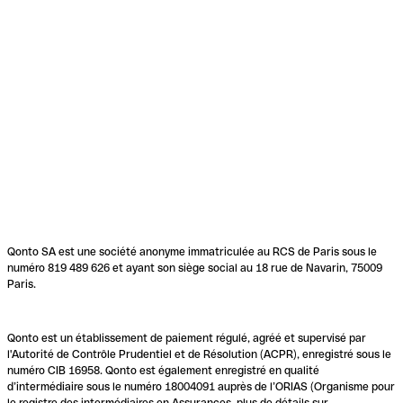
Qonto SA est une société anonyme immatriculée au RCS de Paris sous le
numéro 819 489 626 et ayant son siège social au 18 rue de Navarin, 75009
Paris.
Qonto est un établissement de paiement régulé, agréé et supervisé par
l'Autorité de Contrôle Prudentiel et de Résolution (ACPR), enregistré sous le
numéro CIB 16958. Qonto est également enregistré en qualité
d’intermédiaire sous le numéro 18004091 auprès de l’ORIAS (Organisme pour
le registre des intermédiaires en Assurances, plus de détails sur