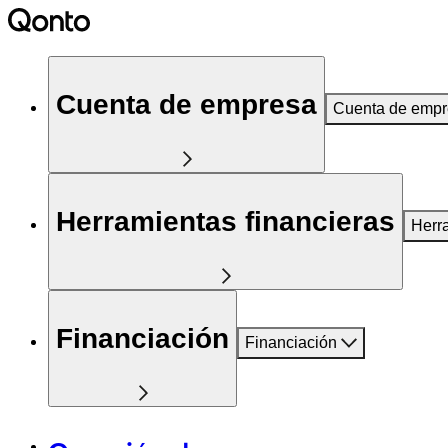
Cuenta de empresa
Cuenta de emp
Herramientas financieras
Herr
Financiación
Financiación