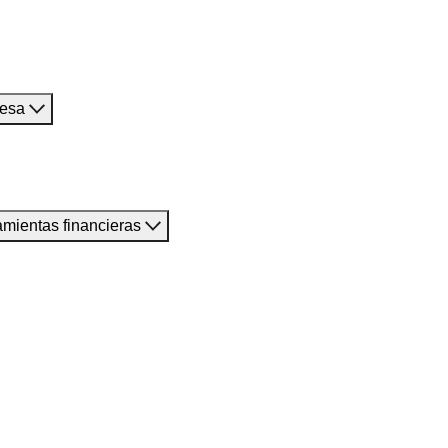
resa
amientas financieras