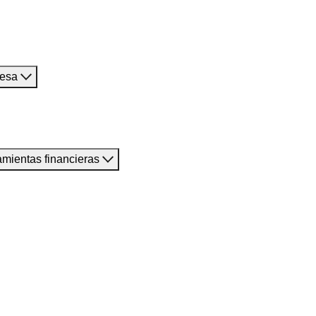
resa
amientas financieras