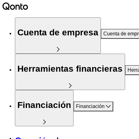
Cuenta de empresa
Cuenta de emp
Herramientas financieras
Herr
Financiación
Financiación