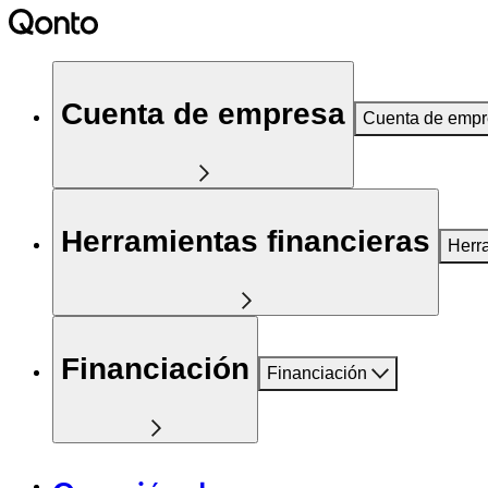
Cuenta de empresa
Cuenta de emp
Herramientas financieras
Herr
Financiación
Financiación