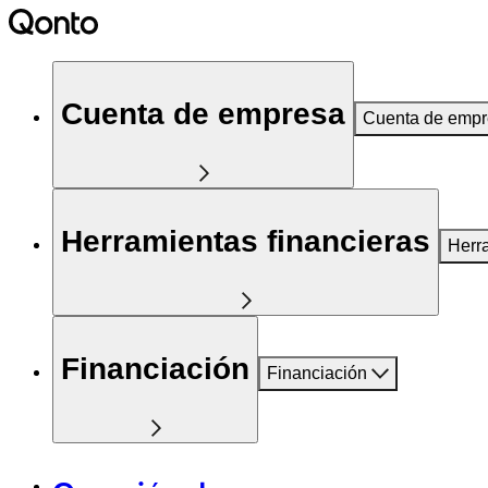
Cuenta de empresa
Cuenta de emp
Herramientas financieras
Herr
Financiación
Financiación