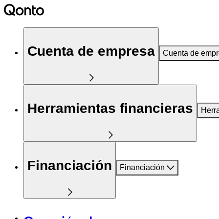
Cuenta de empresa
Cuenta de emp
Herramientas financieras
Herr
Financiación
Financiación