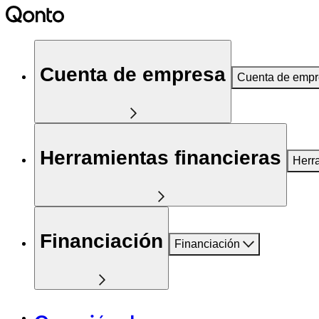
Cuenta de empresa
Cuenta de emp
Herramientas financieras
Herr
Financiación
Financiación