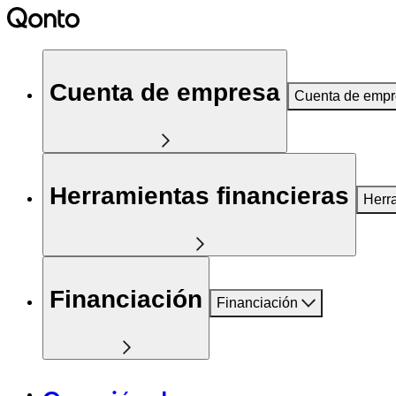
Cuenta de empresa
Cuenta de emp
Herramientas financieras
Herr
Financiación
Financiación