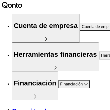
Cuenta de empresa
Cuenta de emp
Herramientas financieras
Herr
Financiación
Financiación